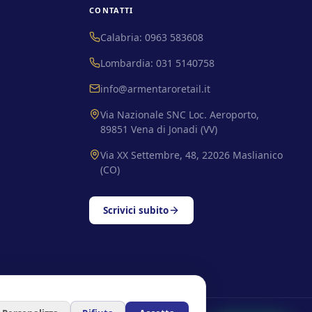
CONTATTI
Calabria: 0963 583608
Lombardia: 031 5140758
info@armentaroretail.it
Via Nazionale SNC Loc. Aeroporto,
89851 Vena di Jonadi (VV)
Via XX Settembre, 48, 22026 Maslianico
(CO)
Scrivici subito