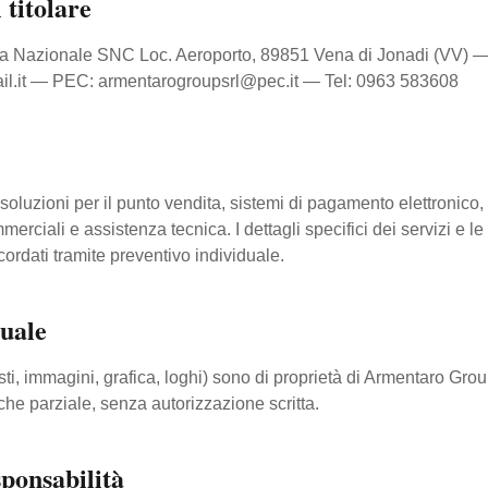
 titolare
ia Nazionale SNC Loc. Aeroporto, 89851 Vena di Jonadi (VV)
ail.it — PEC: armentarogroupsrl@pec.it — Tel: 0963 583608
oluzioni per il punto vendita, sistemi di pagamento elettronico,
erciali e assistenza tecnica. I dettagli specifici dei servizi e le
dati tramite preventivo individuale.
tuale
testi, immagini, grafica, loghi) sono di proprietà di Armentaro Grou
che parziale, senza autorizzazione scritta.
sponsabilità