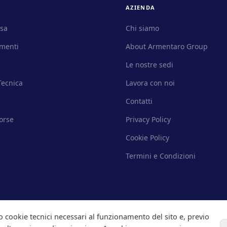
AZIENDA
ssa
Chi siamo
menti
About Armentaro Group
Le nostre sedi
Tecnica
Lavora con noi
Contatti
orse
Privacy Policy
Cookie Policy
Termini e Condizioni
o cookie tecnici necessari al funzionamento del sito e, previo