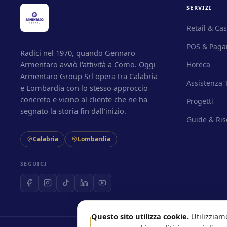
SERVIZI
Retail & Ca
POS & Paga
Radici nel 1970, quando Gennaro
Armentaro avviò l'attività a Como. Oggi
Horeca
Armentaro Group Srl opera tra Calabria
Assistenza 
e Lombardia con lo stesso approccio
concreto e vicino al cliente che ne ha
Progetti
segnato la storia fin dall'inizio.
Guide & Ris
Calabria
Lombardia
SEGUICI
Questo sito utilizza cookie.
Utilizziam