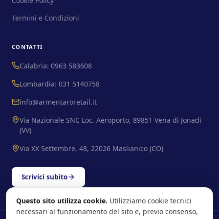
Cookie Policy
Termini e Condizioni
CONTATTI
Calabria: 0963 583608
Lombardia: 031 5140758
info@armentaroretail.it
Via Nazionale SNC Loc. Aeroporto, 89851 Vena di Jonadi
(VV)
Via XX Settembre, 48, 22026 Maslianico (CO)
Scrivici subito
Questo sito utilizza cookie.
Utilizziamo cookie tecnici
necessari al funzionamento del sito e, previo consenso,