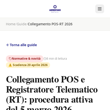
Home
/
Guide
/
Collegamento POS-RT 2026
Torna alle guide
Normative & novità
8 min di lettura
⚠️
Scadenza 20 aprile 2026
Collegamento POS e
Registratore Telematico
(RT): procedura attiva
dal 5 marzo 2026